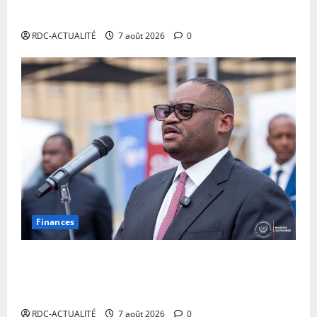
déplacés
RDC-ACTUALITÉ
7 août 2026
0
Finances
Facture normalisée : Doudou Fwamba met fin aux
moratoires et annonce le début des sanctions contre
les contrevenants
RDC-ACTUALITÉ
7 août 2026
0