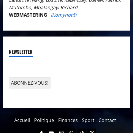
Landrine Niangi Lostine, Kalambayi Daniel, Patrick
Mutombo, Mbalangayi Richard
WEBMASTERING
:
iKomynot©️
NEWSLETTER
Accueil
Politique
Finances
Sport
Contact