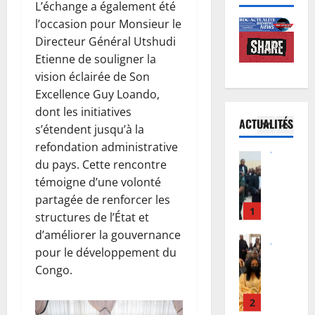
D
n
L’échange a également été
e
i
C
o
d
l’occasion pour Monsieur le
e
:
r
5
’
p
Directeur Général Utshudi
K
m
E
o
Etienne de souligner la
i
Justice
a
b
u
vision éclairée de Son
P
n
l
o
r
Excellence Guy Loando,
r
s
i
l
i
o
dont les initiatives
h
s
a
n
ACTUALITÉS
c
a
s’étendent jusqu’à la
1
é
s
c
è
s
e
’
refondation administrative
i
s
Justice
a
:
i
t
du pays. Cette rencontre
P
T
a
D
n
a
témoigne d’une volonté
r
s
c
o
v
t
partagée de renforcer les
o
h
c
u
i
i
structures de l’État et
c
i
2
u
d
t
o
è
d’améliorer la gouvernance
w
e
o
e
n
s
Santé
e
i
pour le développement du
u
d
a
R
R
w
l
F
Congo.
a
u
D
e
e
l
w
n
x
C
b
:
e
a
s
m
:
o
3
l
r