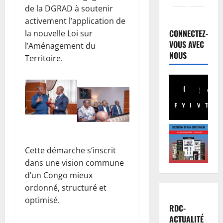
de la DGRAD à soutenir
Justice
P
activement l’application de
r
CONNECTEZ-
la nouvelle Loi sur
o
VOUS AVEC
l’Aménagement du
c
NOUS
2
Territoire.
è
s
Santé
R
R
D
e
Facebook
Youtube
Instagram
WhatsA
TikTo
X
C
b
:
o
3
l
:
’
Finances
p
Cette démarche s’inscrit
F
é
o
a
p
dans une vision commune
u
c
i
r
d’un Congo mieux
t
d
4
s
ordonné, structuré et
u
é
u
optimisé.
r
Société
m
i
RDC-
R
e
i
v
ACTUALITÉ