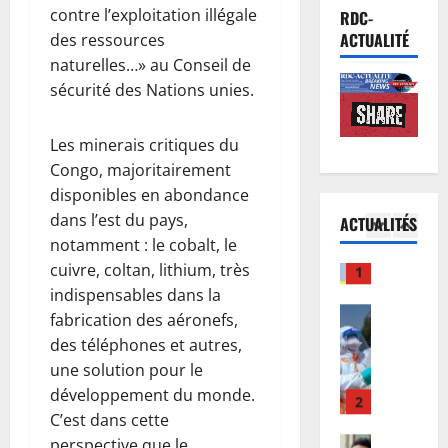
d
Justice
u
contre l’exploitation illégale
p
RDC-
P
e
c
p
ACTUALITÉ
des ressources
r
s
o
e
naturelles…» au Conseil de
o
C
n
l
sécurité des Nations unies.
c
h
5
c
l
è
a
e
e
s
Finances
m
Les minerais critiques du
r
à
E
T
p
t
i
Congo, majoritairement
u
s
i
d
n
disponibles en abondance
r
h
o
’
t
dans l’est du pays,
ACTUALITÉS
o
i
1
n
I
e
notamment : le cobalt, le
b
w
s
n
n
cuivre, coltan, lithium, très
o
Santé
e
C
n
s
E
n
indispensables dans la
w
A
o
i
b
d
e
F
fabrication des aéronefs,
s
f
o
:
:
:
s
des téléphones et autres,
i
l
d
2
l
l
’
e
une solution pour le
a
e
a
’
B
r
développement du monde.
e
Musique
s
H
A
à
l
C’est dans cette
A
n
r
a
P
P
a
n
perspective que le
R