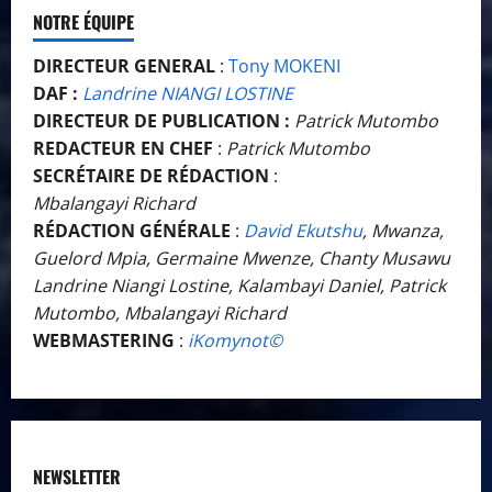
NOTRE ÉQUIPE
DIRECTEUR GENERAL
:
Tony MOKENI
DAF :
Landrine NIANGI LOSTINE
DIRECTEUR DE PUBLICATION :
Patrick Mutombo
REDACTEUR EN CHEF
:
Patrick Mutombo
SECRÉTAIRE DE RÉDACTION
:
Mbalangayi Richard
RÉDACTION GÉNÉRALE
:
David Ekutshu
, Mwanza,
Guelord Mpia, Germaine Mwenze, Chanty Musawu
Landrine Niangi Lostine, Kalambayi Daniel, Patrick
Mutombo, Mbalangayi Richard
WEBMASTERING
:
iKomynot©️
NEWSLETTER