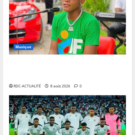
Musique
Annulation du concert d’Innoss’B à Paris : le
chanteur se veut rassurant et garantit son show à la
date initiale
RDC-ACTUALITÉ
8 août 2026
0