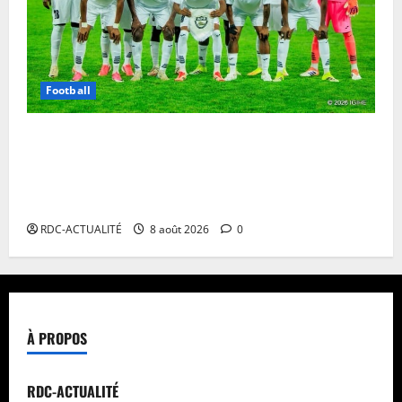
Football
Ligue des Champions CAF : l’APR FC du Rwanda
demande la délocalisation de ses matchs contre les
Aigles du Congo sur fond de guerre dans l’est de la
RDC
RDC-ACTUALITÉ
8 août 2026
0
À PROPOS
RDC-ACTUALITÉ