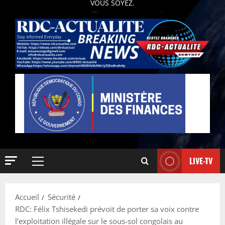
VOUS SOYEZ.
LIVE-TV
Accueil
Sécurité
RDC: Félix Tshisekedi prévoit de porter sa voix contre
l’exploitation illégale sur le sous-sol congolais au