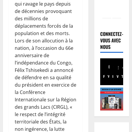
qui ravage le pays depuis
de décennies provoquant
des millions de
Santé
déplacements forcés de la
E
b
population et des morts.
CONNECTEZ-
o
VOUS AVEC
Lors de son allocution à la
l
NOUS
2
nation, à l’occasion du 66e
a
anniversaire de
e
Musique
l’indépendance du Congo,
A
n
Félix Tshisekedi a annoncé
n
R
Facebook
Youtube
Instagram
WhatsA
TikTo
X
de défendre en sa qualité
n
D
u
C
du président en exercice de
3
l
:
la Conférence
a
Football
l
Internationale sur la Région
L
t
’
des grands Lacs (CIRGL), «
i
i
O
le respect de l’intégrité
g
o
M
territoriale des États, la
u
n
4
S
e
non ingérence, la lutte
d
a