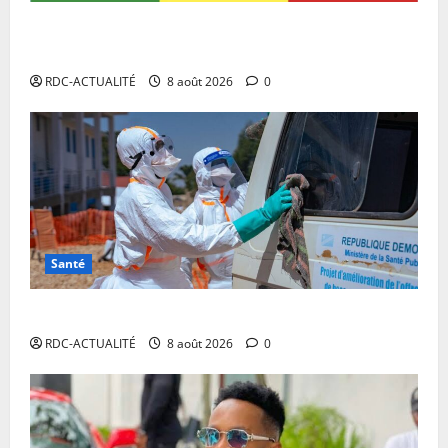
Eurobond : des ressources déjà à l’œuvre pour
accélérer le développement de la RDC.
RDC-ACTUALITÉ
8 août 2026
0
Santé
Ebola en RDC : l’OMS appelle à intensifier la riposte
RDC-ACTUALITÉ
8 août 2026
0