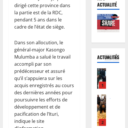
R
e
i
v
ACTUALITÉ
dirigé cette province dans
D
n
e
i
la partie est de la RDC,
C
o
d
e
pendant 5 ans dans le
:
r
5
’
p
cadre de l’état de siège.
K
m
E
o
i
Justice
a
b
u
P
n
l
o
r
Dans son allocution, le
r
s
i
l
i
général-major Kasongo
o
h
s
a
n
Mulumba a salué le travail
ACTUALITÉS
c
a
1
é
s
c
accompli par son
è
s
e
’
i
s
prédécesseur et assuré
Justice
a
:
i
t
P
T
a
qu’il s’appuiera sur les
D
n
a
r
s
c
o
v
acquis enregistrés au cours
t
o
h
c
u
i
i
des dernières années pour
c
i
2
u
d
t
o
poursuivre les efforts de
è
w
e
o
e
n
développement et de
s
Santé
e
i
u
d
a
R
pacification de l’Ituri,
R
w
l
F
a
u
D
e
indique le site
e
l
w
n
x
C
b
: