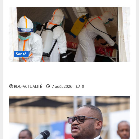
Santé
RDC: l’épidémie d’Ebola s’invite dans les camps de
déplacés
RDC-ACTUALITÉ
7 août 2026
0