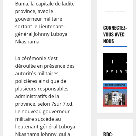
Bunia, la capitale de ladite
province, avec le
Justice
gouverneur militaire
P
sortant le Lieutenant-
r
CONNECTEZ-
o
VOUS AVEC
général Johnny Luboya
c
NOUS
2
Nkashama.
è
s
Santé
La cérémonie s’est
R
R
déroulée en présence des
D
e
Facebook
Youtube
Instagram
WhatsA
TikTo
X
C
autorités militaires,
b
:
o
3
policières ainsi que de
l
:
plusieurs responsables
’
Finances
p
administratifs de la
F
é
o
province, selon 7sur 7.cd.
a
p
u
Le nouveau gouverneur
c
i
r
militaire succède au
t
d
4
s
u
é
lieutenant-général Luboya
u
r
Société
m
i
RDC-
Nkashama Johnny, qui a