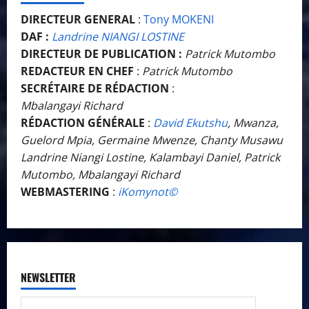
DIRECTEUR GENERAL
:
Tony MOKENI
DAF :
Landrine NIANGI LOSTINE
DIRECTEUR DE PUBLICATION :
Patrick Mutombo
REDACTEUR EN CHEF
:
Patrick Mutombo
SECRÉTAIRE DE RÉDACTION
:
Mbalangayi Richard
RÉDACTION GÉNÉRALE
:
David Ekutshu
, Mwanza,
Guelord Mpia, Germaine Mwenze, Chanty Musawu
Landrine Niangi Lostine, Kalambayi Daniel, Patrick
Mutombo, Mbalangayi Richard
WEBMASTERING
:
iKomynot©️
NEWSLETTER