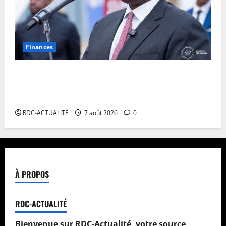
Finances
Facture normalisée : Doudou Fwamba met fin aux
moratoires et annonce le début des sanctions contre
les contrevenants
RDC-ACTUALITÉ
7 août 2026
0
À PROPOS
RDC-ACTUALITÉ
Bienvenue sur RDC-Actualité, votre source