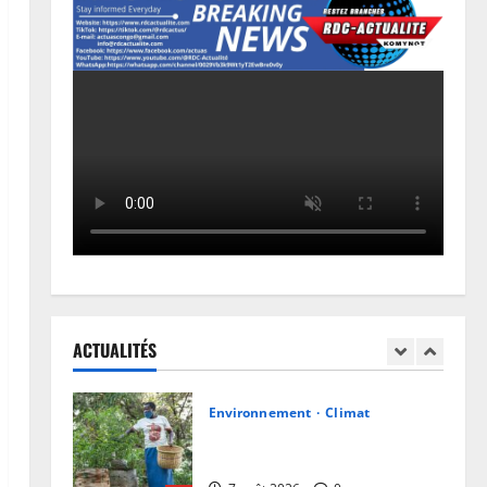
Cour Internationale de Justice :
la RDC a jusqu’au 4 octobre 2027
pour déposer son mémoire
contre le Rwanda
4
6 août 2026
0
Football
Mercato : Chancel Mbemba
s’engage avec Diriyah Club
6 août 2026
0
5
Société
RDC : Kinshasa accueillera le
bureau-pays de l’AUDA-NEPAD
pour accélérer les grands projets
ACTUALITÉS
de développement
1
7 août 2026
0
Environnement
Climat
Les Africains en première ligne
face à la crise de la biodiversité