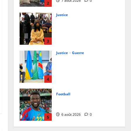
7 août 2026
0
2
Justice
Procès Rebo : le Ministère public
requiert 14 mois de servitude
pénale contre la chanteuse
(Brève)
3
6 août 2026
0
Justice
Guerre
Cour Internationale de Justice :
la RDC a jusqu’au 4 octobre 2027
pour déposer son mémoire
contre le Rwanda
4
6 août 2026
0
Football
Mercato : Chancel Mbemba
s’engage avec Diriyah Club
6 août 2026
0
5
Société