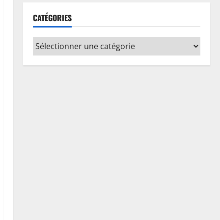
RDC : Kinshasa accueillera le
CATÉGORIES
bureau-pays de l’AUDA-NEPAD
pour accélérer les grands projets
de développement
1
7 août 2026
0
Environnement
Climat
Les Africains en première ligne
face à la crise de la biodiversité
7 août 2026
0
2
Justice
Procès Rebo : le Ministère public
requiert 14 mois de servitude
pénale contre la chanteuse
(Brève)
3
6 août 2026
0
Justice
Guerre
Cour Internationale de Justice :
la RDC a jusqu’au 4 octobre 2027