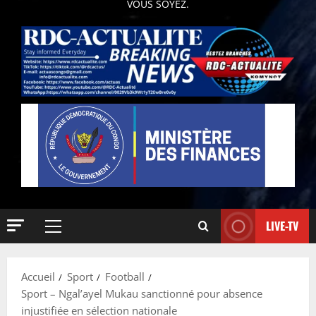
VOUS SOYEZ.
LIVE-TV
Accueil
Sport
Football
Sport – Ngal’ayel Mukau sanctionné pour absence
injustifiée en sélection nationale