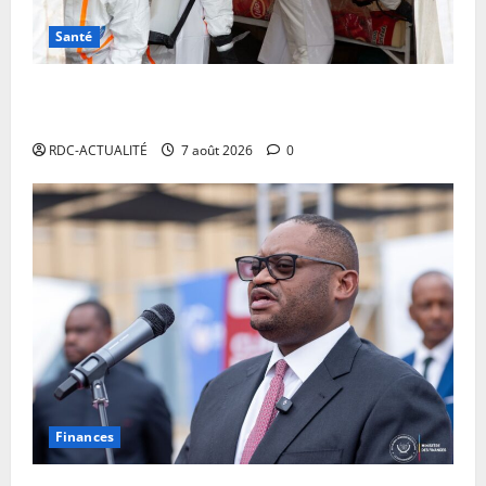
Santé
RDC: l’épidémie d’Ebola s’invite dans les camps de
déplacés
RDC-ACTUALITÉ
7 août 2026
0
Finances