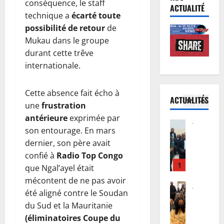
conséquence, le staff
R
e
i
v
ACTUALITÉ
D
technique a
écarté toute
n
e
i
C
o
possibilité de retour
de
d
e
:
r
5
’
p
Mukau dans le groupe
K
m
E
o
durant cette trêve
i
Justice
a
b
u
internationale.
P
n
l
o
r
r
s
i
l
i
o
h
Cette absence fait écho à
s
a
n
ACTUALITÉS
c
a
1
é
s
une
frustration
c
è
s
e
’
i
antérieure
exprimée par
s
Justice
a
:
i
t
son entourage. En mars
P
T
a
D
n
a
dernier, son père avait
r
s
c
o
v
t
confié à
Radio Top Congo
o
h
c
u
i
i
c
que Ngal’ayel était
i
2
u
d
t
o
è
w
e
mécontent de ne pas avoir
o
e
n
s
Santé
e
i
u
été aligné contre le Soudan
d
a
R
R
w
l
F
a
u
du Sud et la Mauritanie
D
e
e
l
w
n
x
(éliminatoires Coupe du
C
b
: