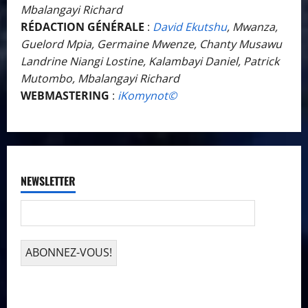
Mbalangayi Richard
RÉDACTION GÉNÉRALE
:
David Ekutshu
, Mwanza,
Guelord Mpia, Germaine Mwenze, Chanty Musawu
Landrine Niangi Lostine, Kalambayi Daniel, Patrick
Mutombo, Mbalangayi Richard
WEBMASTERING
:
iKomynot©️
NEWSLETTER