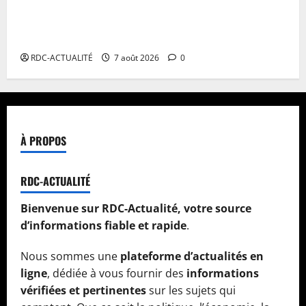
Facture normalisée : Doudou Fwamba met fin aux
moratoires et annonce le début des sanctions contre
les contrevenants
RDC-ACTUALITÉ
7 août 2026
0
À PROPOS
RDC-ACTUALITÉ
Bienvenue sur RDC-Actualité, votre source
d’informations fiable et rapide
.
Nous sommes une
plateforme d’actualités en
ligne
, dédiée à vous fournir des
informations
vérifiées et pertinentes
sur les sujets qui