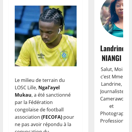
Landrine
NIANGI
Salut, Moi
c’est Mme
Le milieu de terrain du
Landrine,
LOSC Lille,
Ngal’ayel
Journaliste,
Mukau
, a été sanctionné
Camerawoma
par la Fédération
et
congolaise de football
Photographe
association
(FECOFA)
pour
Professionnell
ne pas avoir répondu à la
convocation du