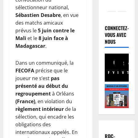
sélectionneur national,
Justice
Sébastien Desabre
, en vue
P
des matchs amicaux
r
CONNECTEZ-
prévus le
5 juin contre le
o
VOUS AVEC
Mali
et le
8 juin face à
c
NOUS
2
Madagascar
.
è
s
Santé
R
R
Dans un communiqué, la
D
e
FECOFA
précise que le
Facebook
Youtube
Instagram
WhatsA
TikTo
X
C
b
joueur ne s’est
pas
:
o
3
présenté au début du
l
:
regroupement
à Orléans
’
Finances
p
F
é
(France)
, en violation du
o
a
p
u
règlement intérieur
de la
c
i
r
sélection, qui encadre les
t
d
4
s
obligations des
u
é
u
internationaux appelés. En
r
Société
m
i
RDC-