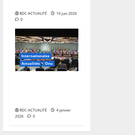
Belgique
RDC-ACTUALITÉ
10 juin 2026
0
Internationales
Actualités
Onu
Enlèvement de Maduro: l’UA
réaffirme son attachement
aux principes fondamentaux
du droit international
RDC-ACTUALITÉ
4 janvier
2026
0