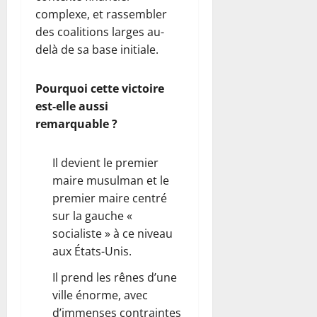
complexe, et rassembler
o
n
des coalitions larges au-
d
delà de sa base initiale.
e
m
Pourquoi cette victoire
o
est-elle aussi
t
o
remarquable ?
s
Il devient le premier
6
maire musulman et le
août
premier maire centré
2026
sur la gauche «
0
socialiste » à ce niveau
aux États-Unis.
Il prend les rênes d’une
ville énorme, avec
d’immenses contraintes