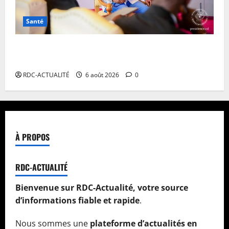
Santé
Ebola en RDC : autour de Félix Tshisekedi, l’OMS et
Africa CDC tentent de réorganiser la riposte
RDC-ACTUALITÉ
6 août 2026
0
À PROPOS
RDC-ACTUALITÉ
Bienvenue sur RDC-Actualité, votre source
d’informations fiable et rapide
.
Nous sommes une
plateforme d’actualités en