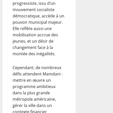
u
e
e
progressiste, issu d’un
t
0
r
l
mouvement socialiste
6
u
l
e
démocratique, accède à un
août
m
a
R
2026
pouvoir municipal majeur.
i
r
w
Elle reflète aussi une
e
i
a
0
mobilisation accrue des
r
p
n
s
o
jeunes, et un désir de
d
a
s
a
changement face à la
v
t
montée des inégalités.
e
e
6
c
août
Cependant, de nombreux
u
2026
6
n
défis attendent Mamdani :
août
0
e
2026
mettre en œuvre un
d
programme ambitieux
0
o
dans la plus grande
t
métropole américaine,
a
gérer la ville dans un
t
contexte financier
i