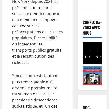
New York depuis 2021, se
présente comme un «
Justice
socialiste démocratique »
Guerre
et a mené une campagne
C
CONNECTEZ-
centrée sur les
o
VOUS AVEC
u
préoccupations des classes
NOUS
2
r
populaires, l’accessibilité
I
Football
du logement, les
n
M
transports publics gratuits
t
e
et la redistribution des
Facebook
Youtube
Instagram
WhatsA
TikTo
X
e
r
richesses.
r
c
3
n
a
a
t
Santé
Son élection est d’autant
E
t
o
plus remarquable qu’il
b
i
:
devient le premier maire
o
o
C
musulman de la ville, le
l
n
h
4
premier de descendance
a
a
a
sud-asiatique, et l’un des
e
l
Province
n
RDC-