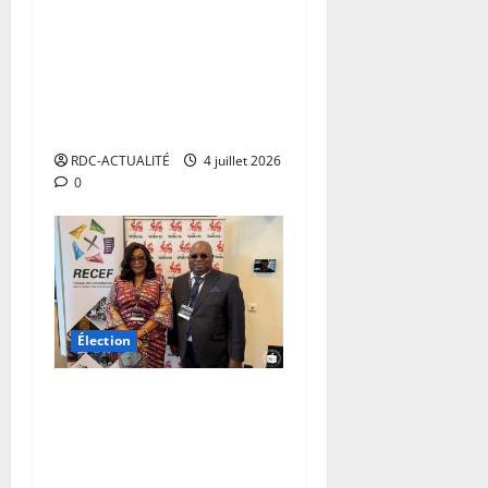
RDC : la CENI dément un
faux communiqué sur une
prétendue élection des
Gouverneur et vice
gouverneur du Haut-Katanga
RDC-ACTUALITÉ
4 juillet 2026
0
Élection
la CENI participe à
l’Assemblée générale du
RECEF sur la modernisation
des listes électorales en