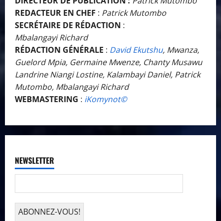
DIRECTEUR DE PUBLICATION :
Patrick Mutombo
REDACTEUR EN CHEF
:
Patrick Mutombo
SECRÉTAIRE DE RÉDACTION
:
Mbalangayi Richard
RÉDACTION GÉNÉRALE
:
David Ekutshu
, Mwanza,
Guelord Mpia, Germaine Mwenze, Chanty Musawu
Landrine Niangi Lostine, Kalambayi Daniel, Patrick
Mutombo, Mbalangayi Richard
WEBMASTERING
:
iKomynot©️
NEWSLETTER