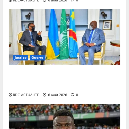
RDC-ACTUALITÉ
6 août 2026
0
Justice
Guerre
Cour Internationale de Justice : la RDC a jusqu’au 4
octobre 2027 pour déposer son mémoire contre le
Rwanda
RDC-ACTUALITÉ
6 août 2026
0