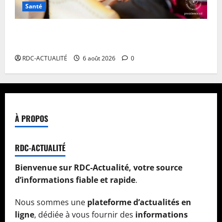
Santé
Ebola en RDC : autour de Félix Tshisekedi, l’OMS et
Africa CDC tentent de réorganiser la riposte
RDC-ACTUALITÉ
6 août 2026
0
À PROPOS
RDC-ACTUALITÉ
Bienvenue sur RDC-Actualité, votre source
d’informations fiable et rapide
.
Nous sommes une
plateforme d’actualités en
ligne
, dédiée à vous fournir des
informations