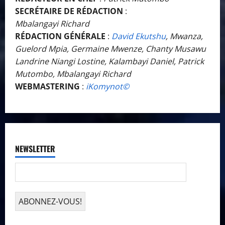
SECRÉTAIRE DE RÉDACTION
:
Mbalangayi Richard
RÉDACTION GÉNÉRALE
:
David Ekutshu
, Mwanza,
Guelord Mpia, Germaine Mwenze, Chanty Musawu
Landrine Niangi Lostine, Kalambayi Daniel, Patrick
Mutombo, Mbalangayi Richard
WEBMASTERING
:
iKomynot©️
NEWSLETTER