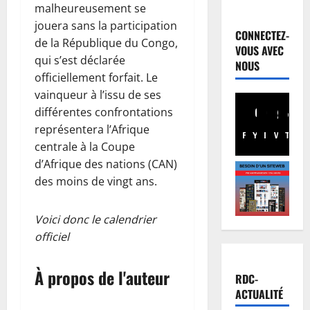
Justice
malheureusement se
Guerre
jouera sans la participation
C
CONNECTEZ-
de la République du Congo,
o
VOUS AVEC
u
qui s’est déclarée
2
NOUS
r
officiellement forfait. Le
I
Football
vainqueur à l’issu de ses
n
M
différentes confrontations
t
e
représentera l’Afrique
e
r
Facebook
Youtube
Instagram
WhatsA
TikTo
X
centrale à la Coupe
r
c
3
d’Afrique des nations (CAN)
n
a
a
t
des moins de vingt ans.
Santé
E
t
o
b
i
:
Voici donc le calendrier
o
o
C
officiel
l
n
h
4
a
a
a
e
l
Province
n
À propos de l'auteur
RDC-
B
n
e
c
ACTUALITÉ
a
R
d
e