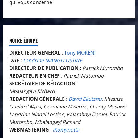
qui vous concerne !
NOTRE ÉQUIPE
DIRECTEUR GENERAL
:
Tony MOKENI
DAF :
Landrine NIANGI LOSTINE
DIRECTEUR DE PUBLICATION :
Patrick Mutombo
REDACTEUR EN CHEF
:
Patrick Mutombo
SECRÉTAIRE DE RÉDACTION
:
Mbalangayi Richard
RÉDACTION GÉNÉRALE
:
David Ekutshu
, Mwanza,
Guelord Mpia, Germaine Mwenze, Chanty Musawu
Landrine Niangi Lostine, Kalambayi Daniel, Patrick
Mutombo, Mbalangayi Richard
WEBMASTERING
:
iKomynot©️