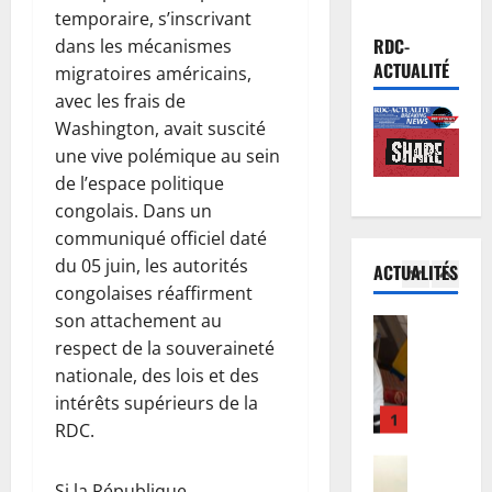
a
e
temporaire, s’inscrivant
n
e
Musique
s
s
RDC-
dans les mécanismes
A
n
r
h
ACTUALITÉ
migratoires américains,
n
R
e
a
avec les frais de
n
D
s
s
Washington, avait suscité
u
C
5
s
a
une vive polémique au sein
l
:
o
d
a
de l’espace politique
Santé
l
u
e
E
t
’
congolais. Dans un
r
M
b
i
O
c
i
communiqué officiel daté
o
o
M
e
g
du 05 juin, les autorités
ACTUALITÉS
l
n
1
S
s
u
congolaises réaffirment
a
d
a
d
e
son attachement au
e
Nation
u
p
é
l
R
respect de la souveraineté
n
c
p
j
M
D
R
nationale, des lois et des
o
e
à
a
C
D
n
l
intérêts supérieurs de la
à
s
:
C
2
c
l
l
RDC.
a
l
:
e
e
’
i
’
Finances
M
r
à
œ
s
E
Si la République