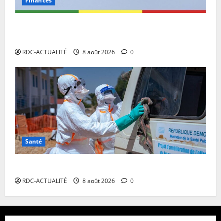
Finances
Eurobond : des ressources déjà à l’œuvre pour
accélérer le développement de la RDC.
RDC-ACTUALITÉ
8 août 2026
0
Santé
Ebola en RDC : l’OMS appelle à intensifier la riposte
RDC-ACTUALITÉ
8 août 2026
0