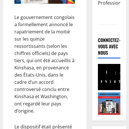
Professionnell
Le gouvernement congolais
a formellement annoncé le
Nation
rapatriement de la moitié
R
sur les quinze
D
CONNECTEZ-
C
VOUS AVEC
ressortissants (selon les
:
NOUS
2
chiffres officiels) de pays
l
tiers, qui ont été accueillis à
’
Finances
Kinshasa, en provenance
E
a
des États-Unis, dans le
u
r
cadre d’un accord
Facebook
Youtube
Instagram
WhatsA
TikTo
X
r
r
controversé conclu entre
o
i
3
b
v
Kinshasa et Washington,
o
Santé
é
ont regardé leur pays
E
n
e
d’origine.
b
d
à
o
:
K
Le dispositif était présenté
l
d
4
i