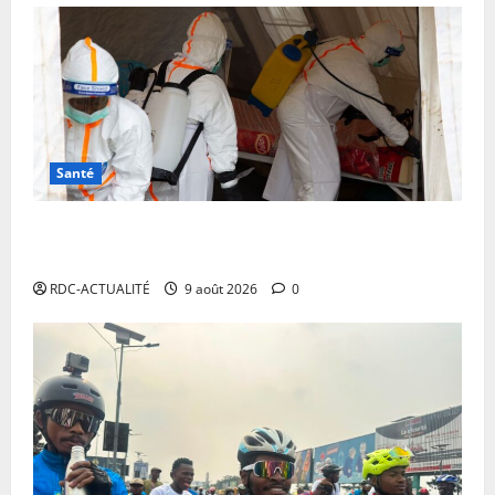
Santé
Ebola en RDC : MSF alerte sur une propagation sans
précédent et appelle à intensifier la riposte
RDC-ACTUALITÉ
9 août 2026
0