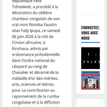
République Félix
Tshisekedi, a procédé à la
décoration du célèbre
Justice
chanteur congolais de son
P
vrai nom Nsimba Faustin
r
CONNECTEZ-
alias Fally Ipupa, ce samedi
o
VOUS AVEC
06 juin 2026 à la cité de
c
NOUS
2
l’Union africaine, à
è
s
Santé
Kinshasa, admis par
R
R
ordonnance présidentielle
D
e
dans l’ordre national du
Facebook
Youtube
Instagram
WhatsA
TikTo
X
C
b
Léopard au rang de
:
o
3
Chevalier et décerné de la
l
:
médaille d’or des mérites,
’
Finances
p
F
é
arts, sciences et lettres,
o
a
p
u
pour sa contribution au
c
i
r
rayonnement de la rumba
t
d
4
s
congolaise et à la diffusion
u
é
u