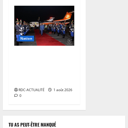
Nation
RDC: après le Haut-Lomami,
Félix Tshisekedi arrive à
Lubumbashi pour
poursuivre sa campagne
inaugurale
RDC-ACTUALITÉ
1 août 2026
0
TU AS PEUT-ÊTRE MANQUÉ