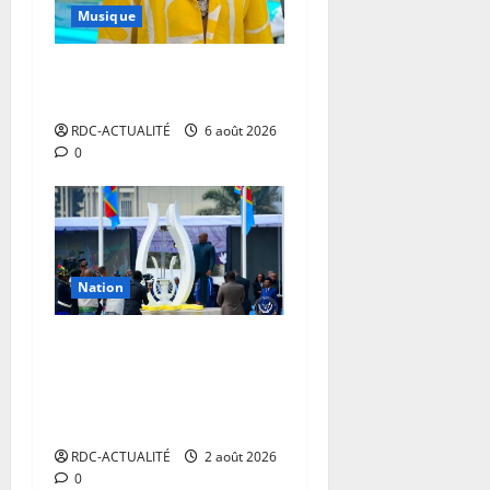
Musique
Le concert d’Innoss’B à
l’Arena Grand Paris annulé
RDC-ACTUALITÉ
6 août 2026
0
Nation
La RDC commémore le
GENOCOST en grande
ampleur sous l’ère
Tshisekedi
RDC-ACTUALITÉ
2 août 2026
0