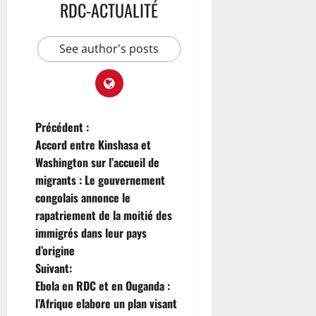
é
n
e
RDC-ACTUALITÉ
m
i
r
v
t
d
a
n
e
e
r
’
p
’
l
e
See author's posts
ê
l
e
o
7
v
t
a
s
août
p
e
r
i
t
2026
p
n
e
d
n
e
a
c
e
0
i
m
n
Précédent :
o
n
m
e
t
m
Accord entre Kinshasa et
t
i
n
s
m
l
Washington sur l’accueil de
l
t
i
a
migrants : Le gouvernement
i
s
7
n
congolais annonce le
t
août
7
e
u
a
rapatriement de la moitié des
2026
août
p
l
i
immigrés dans leur pays
2026
a
l
r
0
d’origine
r
i
0
e
Suivant:
l
t
a
é
Ebola en RDC et en Ouganda :
7
c
d
l’Afrique elabore un plan visant
août
h