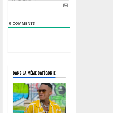
i
t
a
i
0
COMMENTS
r
e
7
août
2026
0
DANS LA MÊME CATÉGORIE