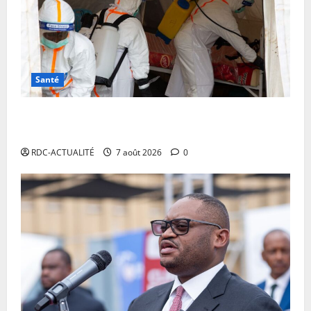
Santé
RDC: l’épidémie d’Ebola s’invite dans les camps de
déplacés
RDC-ACTUALITÉ
7 août 2026
0