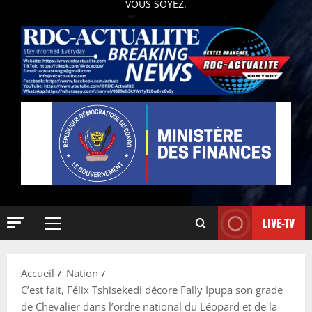
VOUS SOYEZ.
LIVE-TV
Accueil
Nation
C’est fait, Félix Tshisekedi décore Fally Ipupa son grade
de Chevalier dans l’ordre national du Léopard et de la