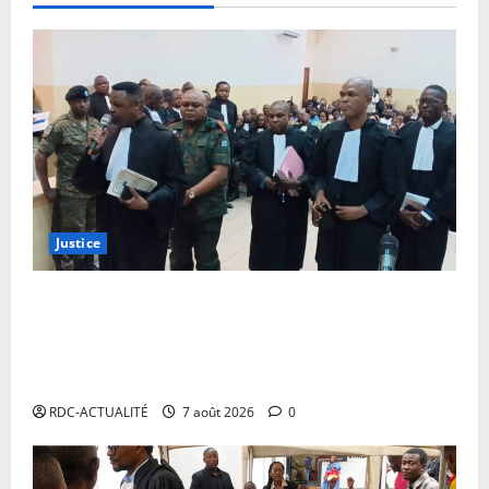
Justice
Procès Tshiwewe : la Haute Cour poursuit l’audition
des mémoires de la défense, les généraux Maurice
Nyembo et John Chinyabuuma plaident la nullité de
la procédure
RDC-ACTUALITÉ
7 août 2026
0