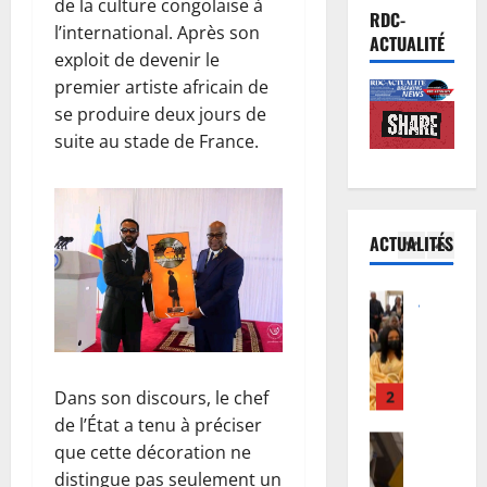
de la culture congolaise à
r
Société
m
i
RDC-
l’international. Après son
R
e
i
v
ACTUALITÉ
D
exploit de devenir le
n
e
i
C
o
premier artiste africain de
d
e
:
r
5
’
p
se produire deux jours de
K
m
E
o
suite au stade de France.
i
Justice
a
b
u
P
n
l
o
r
r
s
i
l
i
o
h
s
a
n
ACTUALITÉS
c
a
1
é
s
c
è
s
e
’
i
s
Justice
a
:
i
t
P
T
a
D
n
a
r
s
c
o
v
t
o
h
c
u
i
i
c
i
2
u
d
Dans son discours, le chef
t
o
è
w
e
o
e
n
de l’État a tenu à préciser
s
Santé
e
i
u
d
a
que cette décoration ne
R
R
w
l
F
a
u
distingue pas seulement un
D
e