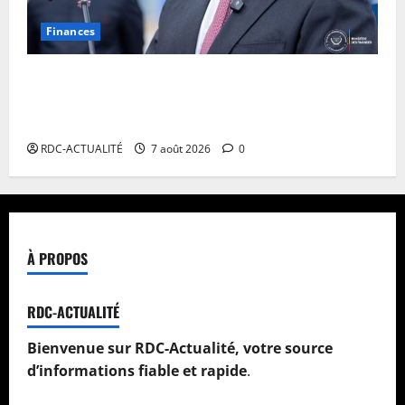
Finances
Facture normalisée : Doudou Fwamba met fin aux
moratoires et annonce le début des sanctions contre
les contrevenants
RDC-ACTUALITÉ
7 août 2026
0
À PROPOS
RDC-ACTUALITÉ
Bienvenue sur RDC-Actualité, votre source
d’informations fiable et rapide
.