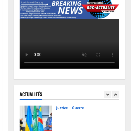
Ebola en RDC : autour de Félix
Tshisekedi, l’OMS et Africa CDC
tentent de réorganiser la riposte
4
6 août 2026
0
Province
Bas-Uélé : le Gouverneur Mike-
David Mokeni renforce l’action
des chefs coutumiers avec une
dotation de motos
5
6 août 2026
0
Justice
Procès Rebo : le Ministère public
requiert 14 mois de servitude
pénale contre la chanteuse
ACTUALITÉS
(Brève)
1
6 août 2026
0
Justice
Guerre
Cour Internationale de Justice :
la RDC a jusqu’au 4 octobre 2027
pour déposer son mémoire