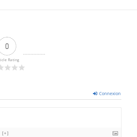
0
ticle Rating
Connexion
[+]