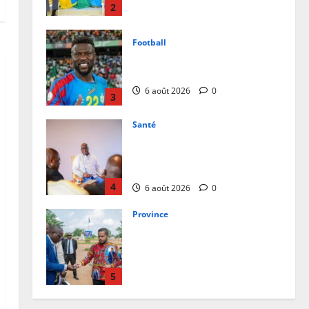
contre le Rwanda
2
6 août 2026
0
Football
Mercato : Chancel Mbemba
s’engage avec Diriyah Club
6 août 2026
0
3
Santé
Ebola en RDC : autour de Félix
Tshisekedi, l’OMS et Africa CDC
tentent de réorganiser la riposte
4
6 août 2026
0
Province
Bas-Uélé : le Gouverneur Mike-
David Mokeni renforce l’action
des chefs coutumiers avec une
dotation de motos
5
6 août 2026
0
Justice