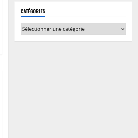
Procès Rebo : le Ministère public
CATÉGORIES
requiert 14 mois de servitude
pénale contre la chanteuse
(Brève)
1
6 août 2026
0
Justice
Guerre
Cour Internationale de Justice :
la RDC a jusqu’au 4 octobre 2027
pour déposer son mémoire
contre le Rwanda
2
6 août 2026
0
Football
Mercato : Chancel Mbemba
s’engage avec Diriyah Club
6 août 2026
0
3
Santé
Ebola en RDC : autour de Félix
Tshisekedi, l’OMS et Africa CDC