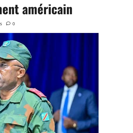
ment américain
s
0