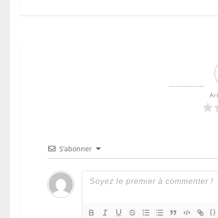
Ar
S’abonner
{}