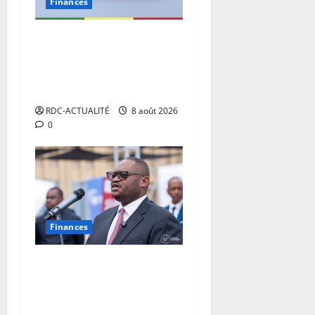
Finances
Eurobond : des ressources
déjà à l’œuvre pour
accélérer le développement
de la RDC.
RDC-ACTUALITÉ
8 août 2026
0
Finances
Facture normalisée :
Doudou Fwamba met fin aux
moratoires et annonce le