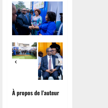
8
août
2026
0
À propos de l'auteur