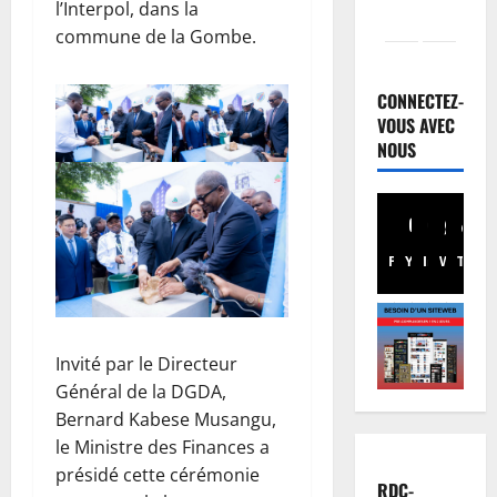
l’Interpol, dans la
commune de la Gombe.
Finances
E
u
CONNECTEZ-
r
VOUS AVEC
o
NOUS
2
b
o
Santé
E
n
b
d
Facebook
Youtube
Instagram
WhatsA
TikTo
X
o
:
l
d
3
a
e
e
Musique
s
A
Invité par le Directeur
n
r
n
R
e
Général de la DGDA,
n
D
s
Bernard Kabese Musangu,
u
C
4
s
le Ministre des Finances a
l
:
o
présidé cette cérémonie
a
Football
l
u
RDC-