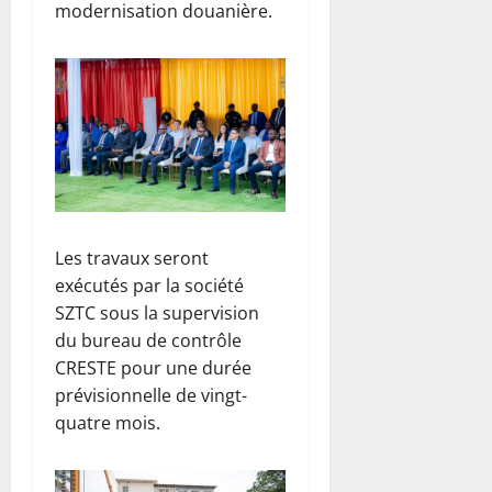
i
e
modernisation douanière.
s
a
s
d
l
t
u
e
d
C
e
o
8
l
n
août
a
g
2026
R
o
D
0
s
C
u
Les travaux seront
r
8
exécutés par la société
f
août
o
SZTC sous la supervision
2026
n
du bureau de contrôle
d
0
CRESTE pour une durée
d
prévisionnelle de vingt-
e
quatre mois.
g
u
e