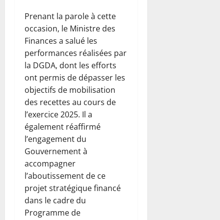
C
s
i
u
août
m
t
Prenant la parole à cette
2026
r
a
s
8
occasion, le Ministre des
f
t
août
0
o
o
Finances a salué les
2026
c
n
n
performances réalisées par
h
s
d
0
la DGDA, dont les efforts
s
h
d
ont permis de dépasser les
c
o
e
o
objectifs de mobilisation
w
g
n
à
des recettes au cours de
u
t
l
l’exercice 2025. Il a
e
r
a
r
également réaffirmé
e
d
r
l’engagement du
l
a
e
Gouvernement à
e
t
d
accompagner
s
e
a
A
l’aboutissement de ce
i
n
i
n
projet stratégique financé
s
g
i
dans le cadre du
l
l
t
Programme de
’
e