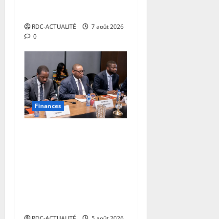
début des sanctions contre
les contrevenants
RDC-ACTUALITÉ
7 août 2026
0
Finances
RDC : autour de Doudou
Fwamba, les agences
d’exécution du PDL-145T
évaluent la première phase
du programme et
définissent le plan de
relance
RDC-ACTUALITÉ
5 août 2026