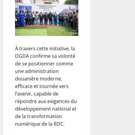
r
r
e
d
a
n
s
À travers cette initiative, la
l
DGDA confirme sa volonté
’
e
de se positionner comme
s
une administration
t
douanière moderne,
d
efficace et tournée vers
e
l’avenir, capable de
l
répondre aux exigences du
a
développement national et
R
D
de la transformation
C
numérique de la RDC.