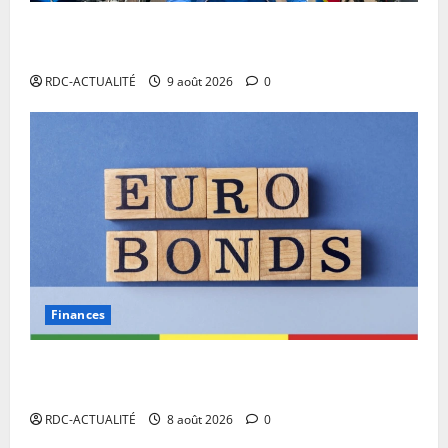
RDC: l’arrivée à Kinshasa de Miguel Masaisai, le «
cycliste pour la paix» dépasse toutes les attentes
RDC-ACTUALITÉ
9 août 2026
0
Finances
Eurobond : des ressources déjà à l’œuvre pour
accélérer le développement de la RDC.
RDC-ACTUALITÉ
8 août 2026
0