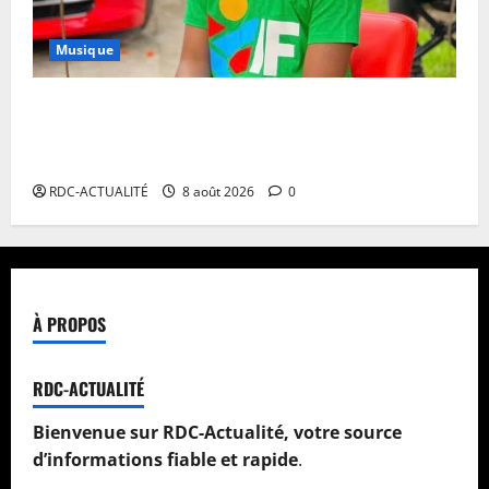
Musique
Annulation du concert d’Innoss’B à Paris : le
chanteur se veut rassurant et garantit son show à la
date initiale
RDC-ACTUALITÉ
8 août 2026
0
À PROPOS
RDC-ACTUALITÉ
Bienvenue sur RDC-Actualité, votre source
d’informations fiable et rapide
.