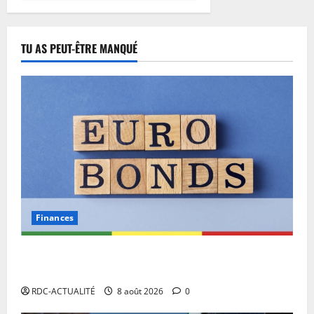
é
d
e
TU AS PEUT-ÊTRE MANQUÉ
l
a
p
r
o
c
é
d
u
r
e
Finances
7
août
Eurobond : des ressources déjà à l’œuvre pour
2026
accélérer le développement de la RDC.
0
RDC-ACTUALITÉ
8 août 2026
0