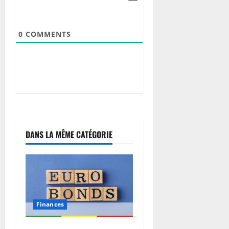
i
n
s
h
J
d
t
s
c
o
o
e
é
e
o
w
h
g
0
COMMENTS
d
,
n
à
n
u
e
l
t
l
C
e
l
e
r
a
h
r
a
s
e
d
i
r
p
g
l
a
n
e
r
é
e
t
y
d
o
n
s
e
a
a
c
é
A
i
b
n
é
r
i
n
u
s
DANS LA MÊME CATÉGORIE
d
a
g
i
u
l
u
u
l
t
m
’
r
x
e
i
a
e
e
M
s
a
p
s
a
d
l
l
t
u
u
7
e
a
d
Finances
r
août
C
i
e
2026
i
o
8
d
l
c