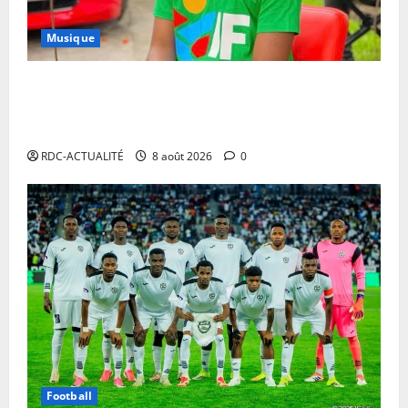
Musique
Annulation du concert d’Innoss’B à Paris : le
chanteur se veut rassurant et garantit son show à la
date initiale
RDC-ACTUALITÉ
8 août 2026
0
Football