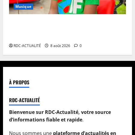
Musique
Annulation du concert d’Innoss’B à Paris : le
chanteur se veut rassurant et garantit son show à la
date initiale
RDC-ACTUALITÉ
8 août 2026
0
À PROPOS
RDC-ACTUALITÉ
Bienvenue sur RDC-Actualité, votre source
d’informations fiable et rapide
.
Nous sommes une
plateforme d’actualités en