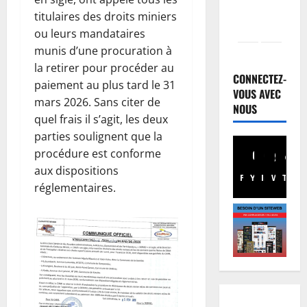
titulaires des droits miniers
ou leurs mandataires
Finances
munis d’une procuration à
E
la retirer pour procéder au
u
CONNECTEZ-
paiement au plus tard le 31
r
VOUS AVEC
mars 2026. Sans citer de
o
NOUS
2
quel frais il s’agit, les deux
b
parties soulignent que la
o
Santé
E
n
procédure est conforme
b
d
aux dispositions
Facebook
Youtube
Instagram
WhatsA
TikTo
X
o
:
réglementaires.
l
d
3
a
e
e
Musique
s
A
n
r
n
R
e
n
D
s
u
C
4
s
l
:
o