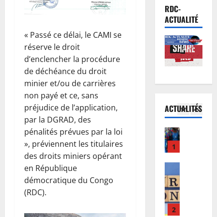
a
Football
l
u
RDC-
L
t
’
r
ACTUALITÉ
i
i
O
c
« Passé ce délai, le CAMI se
g
o
M
e
réserve le droit
u
n
5
S
s
e
d’enclencher la procédure
d
a
d
d
Afrique
u
p
de déchéance du droit
é
R
e
c
p
j
minier et/ou de carrières
D
s
o
e
à
non payé et ce, sans
C
C
n
l
à
préjudice de l’application,
ACTUALITÉS
:
h
1
c
l
l
par la DGRAD, des
l
a
e
e
’
pénalités prévues par la loi
’
Finances
m
r
à
œ
E
a
p
», préviennent les titulaires
t
i
u
u
r
i
d
des droits miniers opérant
n
v
r
r
o
’
t
r
en République
o
i
2
n
I
e
e
démocratique du Congo
b
v
s
n
n
p
(RDC).
o
Santé
é
C
n
s
o
E
n
e
A
o
i
u
b
d