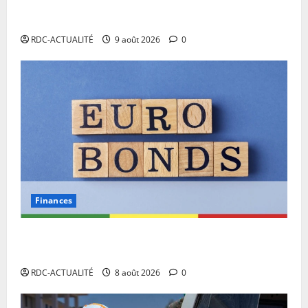
RDC: l’arrivée à Kinshasa de Miguel Masaisai, le «
cycliste pour la paix» dépasse toutes les attentes
RDC-ACTUALITÉ
9 août 2026
0
Finances
Eurobond : des ressources déjà à l’œuvre pour
accélérer le développement de la RDC.
RDC-ACTUALITÉ
8 août 2026
0