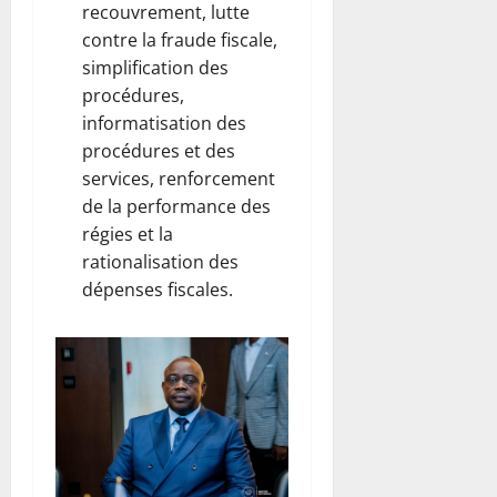
m
a
R
recouvrement, lutte
i
r
w
contre la fraude fiscale,
e
i
a
simplification des
r
p
n
procédures,
s
o
d
a
informatisation des
s
a
v
t
procédures et des
e
e
services, renforcement
6
c
août
de la performance des
u
2026
6
régies et la
n
août
rationalisation des
0
e
2026
dépenses fiscales.
d
0
o
t
a
t
i
o
n
d