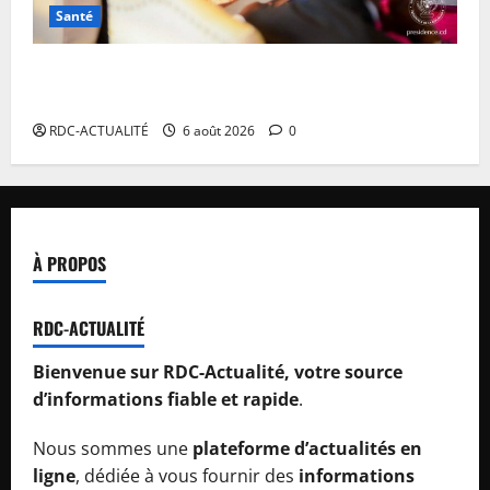
Santé
Ebola en RDC : autour de Félix Tshisekedi, l’OMS et
Africa CDC tentent de réorganiser la riposte
RDC-ACTUALITÉ
6 août 2026
0
À PROPOS
RDC-ACTUALITÉ
Bienvenue sur RDC-Actualité, votre source
d’informations fiable et rapide
.
Nous sommes une
plateforme d’actualités en
ligne
, dédiée à vous fournir des
informations