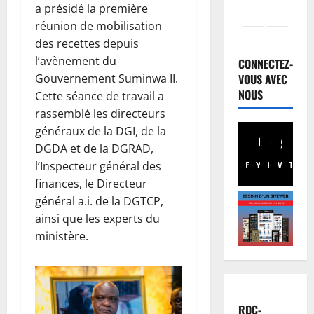
a présidé la première
réunion de mobilisation
des recettes depuis
l’avènement du
CONNECTEZ-
VOUS AVEC
Gouvernement Suminwa II.
NOUS
Cette séance de travail a
rassemblé les directeurs
généraux de la DGI, de la
DGDA et de la DGRAD,
l’Inspecteur général des
Facebook
Youtube
Instagram
WhatsA
TikTo
X
finances, le Directeur
général a.i. de la DGTCP,
ainsi que les experts du
ministère.
RDC-