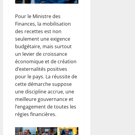
e
m
Pour le Ministre des
o
Finances, la mobilisation
t
o
des recettes est non
s
seulement une exigence
budgétaire, mais surtout
6
un levier de croissance
août
économique et de création
2026
d’externalités positives
0
pour le pays. La réussite de
cette démarche suppose
une discipline accrue, une
meilleure gouvernance et
l’engagement de toutes les
régies financières.