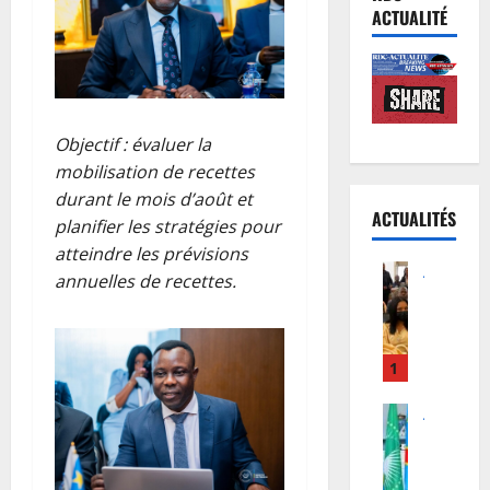
ACTUALITÉ
Objectif : évaluer la
mobilisation de recettes
durant le mois d’août et
ACTUALITÉS
planifier les stratégies pour
atteindre les prévisions
Justice
annuelles de recettes.
P
r
o
c
1
è
s
Justice
Guerre
R
C
e
o
b