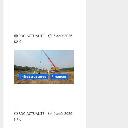
évaluent la première phase
du programme et
définissent le plan de
relance
RDC-ACTUALITÉ
5 août 2026
0
Infrastructures
Finances
RDC: le projet Katende
franchit un cap décisif pour
alimenter le Grand Kasaï
RDC-ACTUALITÉ
4 août 2026
0