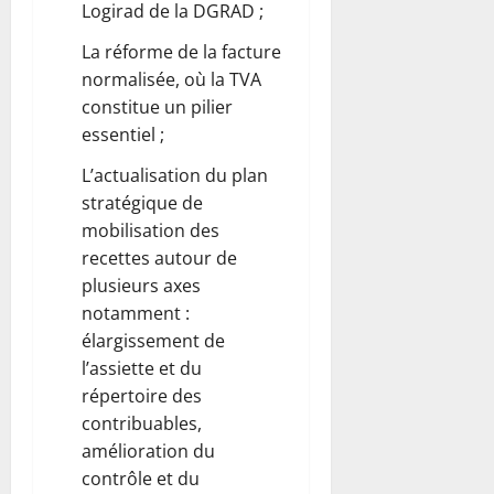
’
Logirad de la DGRAD ;
e
e
n
a
n
r
t
La réforme de la facture
c
t
s
e
normalisée, où la TVA
t
e
o
u
i
constitue un pilier
n
n
s
o
t
m
essentiel ;
e
n
d
é
(
L’actualisation du plan
d
e
m
B
stratégique de
e
r
o
r
s
é
mobilisation des
i
è
c
o
r
recettes autour de
v
h
r
e
e
plusieurs axes
e
g
c
)
notamment :
f
a
o
élargissement de
s
n
n
6
l’assiette et du
c
i
t
août
répertoire des
o
s
r
2026
u
contribuables,
e
e
t
0
r
l
amélioration du
u
l
e
contrôle et du