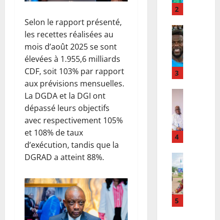
u
o
2
r
:
Selon le rapport présenté,
I
Football
l
les recettes réalisées au
n
M
e
mois d’août 2025 se sont
t
e
M
élevées à 1.955,6 milliards
e
r
i
CDF, soit 103% par rapport
r
c
3
n
n
a
aux prévisions mensuelles.
i
a
t
Santé
s
La DGDA et la DGI ont
E
t
o
t
dépassé leurs objectifs
b
i
:
è
avec respectivement 105%
o
o
C
r
et 108% de taux
l
n
h
4
e
d’exécution, tandis que la
a
a
a
p
DGRAD a atteint 88%.
e
l
Province
n
u
B
n
e
c
b
a
R
d
e
l
s
D
e
l
i
-
C
J
5
M
c
U
:
u
b
r