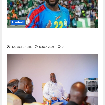
Football
Mercato : Chancel Mbemba s’engage avec Diriyah
Club
RDC-ACTUALITÉ
6 août 2026
0