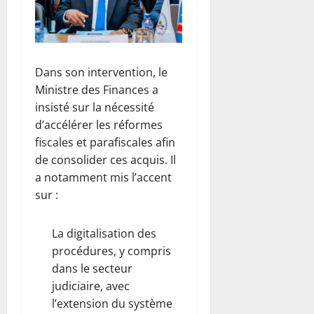
t
D
d
o
a
u
a
i
c
h
d
v
,
t
C
e
i
l
o
l
p
Dans son intervention, le
d
’
b
u
é
M
Ministre des Finances a
O
r
b
n
o
M
e
insisté sur la nécessité
a
k
S
2
d’accélérer les réformes
l
6
e
e
0
août
e
fiscales et parafiscales afin
n
t
2
2026
c
de consolider ces acquis. Il
i
A
7
o
a notamment mis l’accent
0
r
f
p
n
sur :
e
r
o
t
n
i
u
r
f
c
r
e
La digitalisation des
o
a
d
l
procédures, y compris
r
C
é
a
dans le secteur
c
D
p
c
judiciaire, avec
e
C
o
h
l’extension du système
l
t
s
a