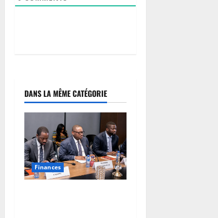
DANS LA MÊME CATÉGORIE
Finances
RDC : autour de Doudou
Fwamba, les agences
d’exécution du PDL-145T