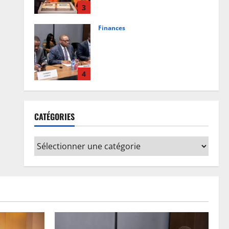
du programme et définissent le
4
plan de relance
Justice
5 août 2026
0
Procès FRIVAO : la Cour de
cassation reporte les plaidoiries
au 19 août
5
5 août 2026
0
Province
Bas-Uélé : le Gouverneur Mike-
CATÉGORIES
David Mokeni renforce l’action
des chefs coutumiers avec une
dotation de motos
1
6 août 2026
0
Musique
Le concert d’Innoss’B à l’Arena
Grand Paris annulé
6 août 2026
0
2
Humanitaire