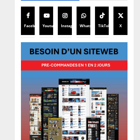
Facebook
Youtube
Instagram
WhatsApp
TikTok
X
Musique
Le concert d’Innoss’B à l’Arena
Grand Paris annulé
6 août 2026
0