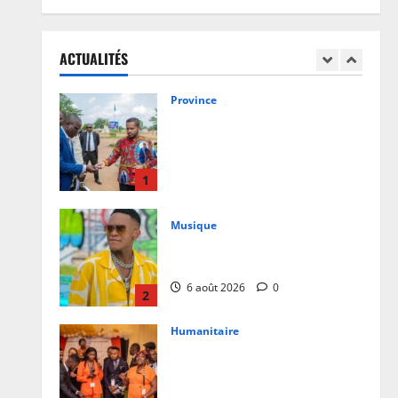
Bas-Uélé : le Gouverneur Mike-
David Mokeni renforce l’action
des chefs coutumiers avec une
ACTUALITÉS
dotation de motos
1
6 août 2026
0
Musique
Le concert d’Innoss’B à l’Arena
Grand Paris annulé
6 août 2026
0
2
Humanitaire
10ans de l’USJV: « cela
représente des moments de joie,
de sacrifice et de peine en même
temps »
3
5 août 2026
0
Finances
RDC : autour de Doudou Fwamba,
les agences d’exécution du PDL-
145T évaluent la première phase