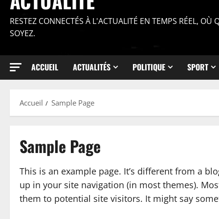
ACTUALITÉ
RESTEZ CONNECTÉS À L'ACTUALITÉ EN TEMPS RÉEL, OÙ
SOYEZ.
ACCUEIL
ACTUALITÉS
POLITIQUE
SPORT
Accueil
Sample Page
Sample Page
This is an example page. It’s different from a bl
up in your site navigation (in most themes). Mos
them to potential site visitors. It might say somet