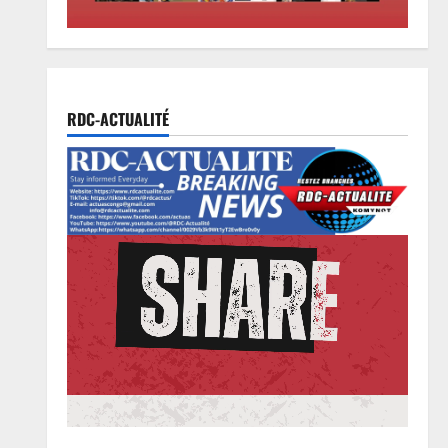
2
Humanitaire
10ans de l’USJV: « cela
représente des moments de joie,
de sacrifice et de peine en même
RDC-ACTUALITÉ
temps »
3
5 août 2026
0
Finances
RDC : autour de Doudou Fwamba,
les agences d’exécution du PDL-
145T évaluent la première phase
du programme et définissent le
4
plan de relance
Justice
5 août 2026
0
Procès FRIVAO : la Cour de
cassation reporte les plaidoiries
au 19 août
5
5 août 2026
0
Province