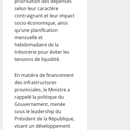
e
priorisation des dépenses
t
v
t
i
d
a
d
e
selon leur caractère
e
r
v
e
c
é
u
l
contraignant et leur impact
e
e
s
c
b
s
o
v
socio-économique, ainsi
r
e
é
u
e
p
e
s
qu’une planification
r
l
t
(
p
n
i
v
mensuelle et
é
d
B
e
a
t
i
r
hebdomadaire de la
e
r
m
n
é
t
e
s
trésorerie pour éviter les
è
e
t
u
r
s
v
tensions de liquidité.
n
s
d
l
7
a
e
t
e
août
e
n
)
7
2026
p
En matière de financement
s
c
août
7
é
des infrastructures
g
t
0
6
2026
août
n
r
i
provinciales, le Ministre a
août
2026
a
a
o
0
rappelé la politique du
2026
l
n
n
0
Gouvernement, menée
e
0
d
s
sous le leadership du
c
s
c
Président de la République,
o
p
o
visant un développement
n
r
n