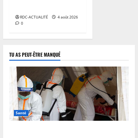
franchit un cap décisif pour
alimenter le Grand Kasaï
RDC-ACTUALITÉ
4 août 2026
0
TU AS PEUT-ÊTRE MANQUÉ
Santé
RDC: l’épidémie d’Ebola s’invite dans les camps de
déplacés