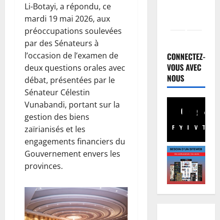
Li-Botayi, a répondu, ce
mardi 19 mai 2026, aux
préoccupations soulevées
Finances
par des Sénateurs à
F
a
l’occasion de l’examen de
CONNECTEZ-
c
VOUS AVEC
deux questions orales avec
t
NOUS
2
débat, présentées par le
u
Sénateur Célestin
r
Société
Vunabandi, portant sur la
R
e
gestion des biens
D
n
Facebook
Youtube
Instagram
WhatsA
TikTo
X
zaïrianisés et les
C
o
:
r
engagements financiers du
3
K
m
Gouvernement envers les
i
Environn
a
provinces.
Climat
n
l
L
s
i
e
h
s
s
a
4
é
A
s
e