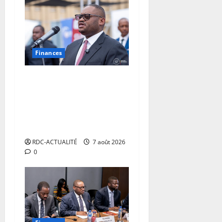
Finances
Facture normalisée :
Doudou Fwamba met fin aux
moratoires et annonce le
début des sanctions contre
les contrevenants
RDC-ACTUALITÉ
7 août 2026
0