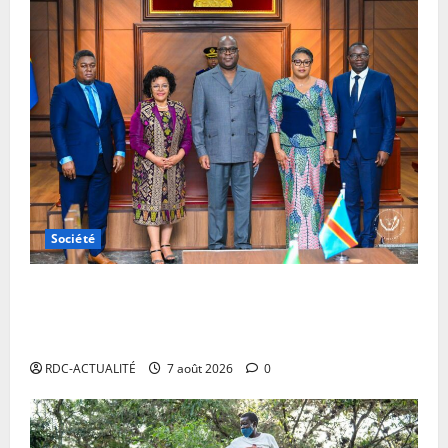
Société
RDC : Kinshasa accueillera le bureau-pays de
l’AUDA-NEPAD pour accélérer les grands projets de
développement
RDC-ACTUALITÉ
7 août 2026
0