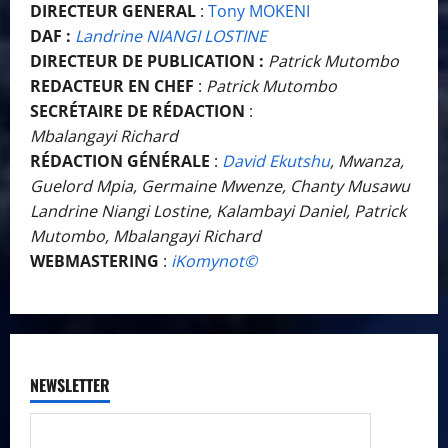
DIRECTEUR GENERAL
:
Tony MOKENI
DAF :
Landrine NIANGI LOSTINE
DIRECTEUR DE PUBLICATION :
Patrick Mutombo
REDACTEUR EN CHEF
:
Patrick Mutombo
SECRÉTAIRE DE RÉDACTION
:
Mbalangayi Richard
RÉDACTION GÉNÉRALE
:
David Ekutshu
, Mwanza,
Guelord Mpia, Germaine Mwenze, Chanty Musawu
Landrine Niangi Lostine, Kalambayi Daniel, Patrick
Mutombo, Mbalangayi Richard
WEBMASTERING
:
iKomynot©️
NEWSLETTER