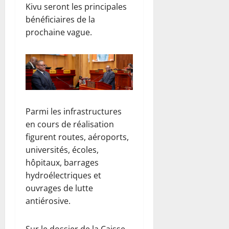
)
7
Kivu seront les principales
août
7
bénéficiaires de la
6
2026
août
prochaine vague.
août
2026
0
2026
0
0
Parmi les infrastructures
en cours de réalisation
figurent routes, aéroports,
universités, écoles,
hôpitaux, barrages
hydroélectriques et
ouvrages de lutte
antiérosive.
Sur le dossier de la Caisse