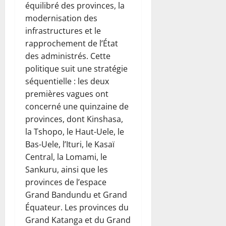
t
équilibré des provinces, la
o
t
r
j
modernisation des
r
e
e
e
infrastructures et le
l
t
l
rapprochement de l’État
a
s
e
des administrés. Cette
c
d
s
politique suit une stratégie
h
e
c
séquentielle : les deux
a
d
o
n
premières vagues ont
é
n
t
v
concerné une quinzaine de
t
e
e
r
provinces, dont Kinshasa,
u
l
e
la Tshopo, le Haut-Uele, le
s
o
v
Bas-Uele, l’Ituri, le Kasaï
e
p
e
Central, la Lomami, le
(
p
n
Sankuru, ainsi que les
B
e
a
r
provinces de l’espace
m
n
è
Grand Bandundu et Grand
e
t
v
n
s
Équateur. Les provinces du
e
t
Grand Katanga et du Grand