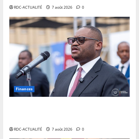
RDC-ACTUALITÉ
7 août 2026
0
Finances
Facture normalisée : Doudou Fwamba met fin aux
moratoires et annonce le début des sanctions contre
les contrevenants
RDC-ACTUALITÉ
7 août 2026
0