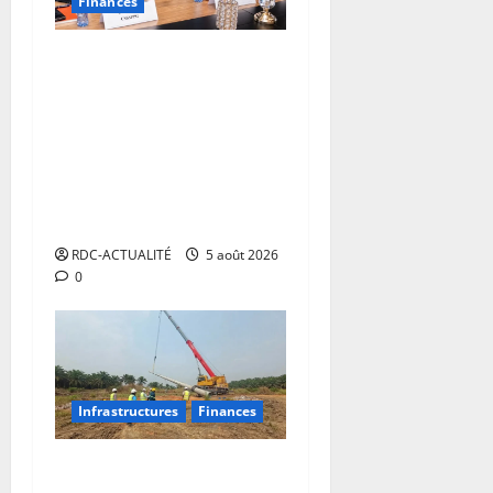
Finances
RDC : autour de Doudou
Fwamba, les agences
d’exécution du PDL-145T
évaluent la première phase
du programme et
définissent le plan de
relance
RDC-ACTUALITÉ
5 août 2026
0
Infrastructures
Finances
RDC: le projet Katende