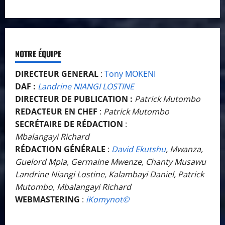
NOTRE ÉQUIPE
DIRECTEUR GENERAL
:
Tony MOKENI
DAF :
Landrine NIANGI LOSTINE
DIRECTEUR DE PUBLICATION :
Patrick Mutombo
REDACTEUR EN CHEF
:
Patrick Mutombo
SECRÉTAIRE DE RÉDACTION
:
Mbalangayi Richard
RÉDACTION GÉNÉRALE
:
David Ekutshu
, Mwanza,
Guelord Mpia, Germaine Mwenze, Chanty Musawu
Landrine Niangi Lostine, Kalambayi Daniel, Patrick
Mutombo, Mbalangayi Richard
WEBMASTERING
:
iKomynot©️