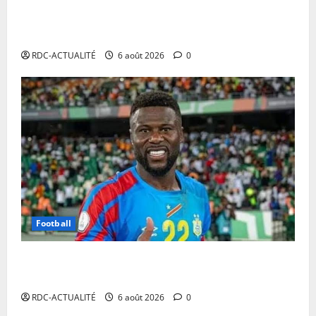
Cour Internationale de Justice : la RDC a jusqu’au 4
octobre 2027 pour déposer son mémoire contre le
Rwanda
RDC-ACTUALITÉ
6 août 2026
0
Football
Mercato : Chancel Mbemba s’engage avec Diriyah
Club
RDC-ACTUALITÉ
6 août 2026
0