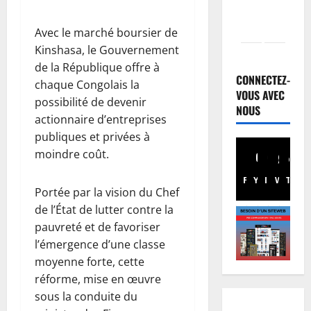
Avec le marché boursier de
Justice
Kinshasa, le Gouvernement
Guerre
de la République offre à
C
CONNECTEZ-
chaque Congolais la
o
VOUS AVEC
possibilité de devenir
u
NOUS
2
actionnaire d’entreprises
r
I
publiques et privées à
Football
n
M
moindre coût.
t
e
Facebook
Youtube
Instagram
WhatsA
TikTo
X
e
r
Portée par la vision du Chef
r
c
3
de l’État de lutter contre la
n
a
pauvreté et de favoriser
a
t
Santé
E
t
o
l’émergence d’une classe
b
i
:
moyenne forte, cette
o
o
C
réforme, mise en œuvre
l
n
h
4
sous la conduite du
a
a
a