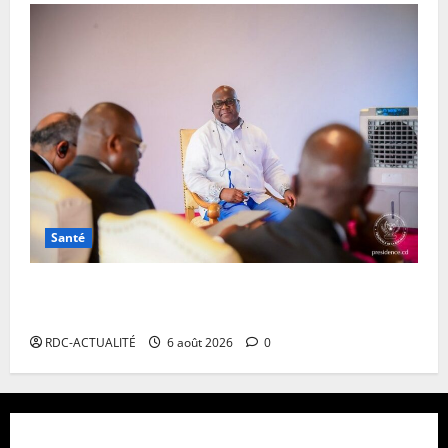
Santé
Ebola en RDC : autour de Félix Tshisekedi, l’OMS et
Africa CDC tentent de réorganiser la riposte
RDC-ACTUALITÉ
6 août 2026
0