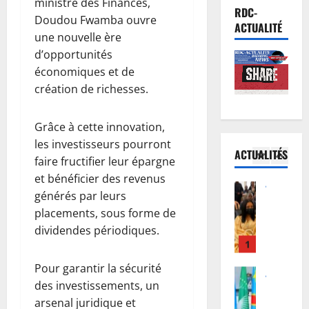
ministre des Finances,
e
l
Province
n
RDC-
Doudou Fwamba ouvre
B
n
e
c
ACTUALITÉ
a
une nouvelle ère
R
d
e
s
D
e
d’opportunités
l
-
C
J
5
M
économiques et de
U
:
u
b
création de richesses.
é
Justice
a
s
e
P
l
u
t
m
r
Grâce à cette innovation,
é
t
i
b
o
:
les investisseurs pourront
o
c
a
ACTUALITÉS
c
l
1
u
e
s
faire fructifier leur épargne
è
e
r
:
’
et bénéficier des revenus
s
Justice
G
d
l
e
générés par leurs
Guerre
R
o
e
a
n
placements, sous forme de
C
e
u
F
R
g
o
dividendes périodiques.
b
v
é
D
a
u
o
2
e
l
C
g
r
:
r
i
a
e
Pour garantir la sécurité
I
Football
l
n
x
j
a
des investissements, un
n
M
e
e
T
u
v
arsenal juridique et
t
e