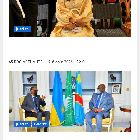
Justice
Procès Rebo : le Ministère public requiert 14 mois
de servitude pénale contre la chanteuse (Brève)
RDC-ACTUALITÉ
6 août 2026
0
Justice
Guerre