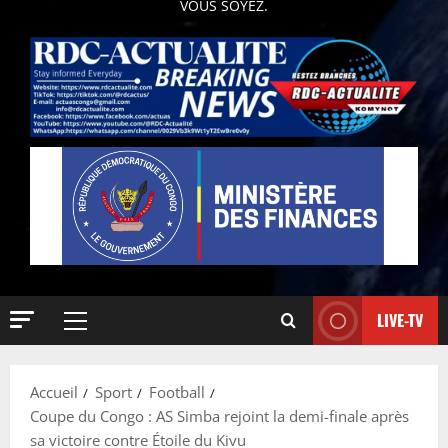
VOUS SOYEZ.
LIVE-TV
Accueil
Sport
Football
Coupe du Congo : AS Simba rejoint la demi-finale après
sa victoire contre Étoile du Kivu