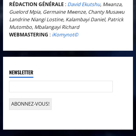
RÉDACTION GÉNÉRALE
:
David Ekutshu
, Mwanza,
Guelord Mpia, Germaine Mwenze, Chanty Musawu
Landrine Niangi Lostine, Kalambayi Daniel, Patrick
Mutombo, Mbalangayi Richard
WEBMASTERING
:
iKomynot©️
NEWSLETTER