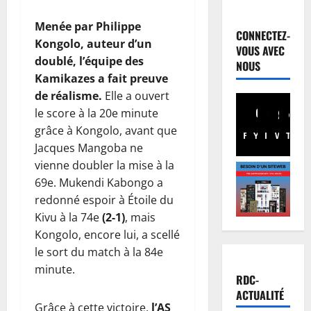
Humanita
1
Menée par Philippe
0
CONNECTEZ-
Kongolo, auteur d’un
a
VOUS AVEC
n
doublé, l’équipe des
2
NOUS
s
Kamikazes a fait preuve
d
Finances
de réalisme.
Elle a ouvert
R
e
le score à la 20e minute
D
l
grâce à Kongolo, avant que
C
’
Facebook
Youtube
Instagram
WhatsA
TikTo
X
Jacques Mangoba ne
:
U
3
vienne doubler la mise à la
a
S
u
Justice
69e. Mukendi Kabongo a
J
P
t
V
redonné espoir à Étoile du
r
o
:
Kivu à la 74e
(2-1)
, mais
o
u
«
Kongolo, encore lui, a scellé
c
r
4
c
le sort du match à la 84e
è
d
e
minute.
s
Santé
e
l
RDC-
R
F
D
a
ACTUALITÉ
D
R
o
r
Grâce à cette victoire,
l’AS