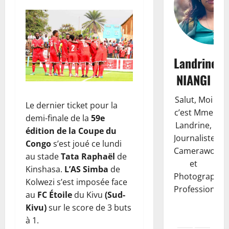
Landrine
NIANGI
Salut, Moi
Le dernier ticket pour la
c’est Mme
demi-finale de la
59e
Landrine,
édition de la Coupe du
Journaliste,
Congo
s’est joué ce lundi
Camerawoma
au stade
Tata Raphaël
de
et
Kinshasa.
L’AS Simba
de
Photographe
Kolwezi s’est imposée face
Professionnell
au
FC Étoile
du Kivu
(Sud-
Kivu)
sur le score de 3 buts
à 1.