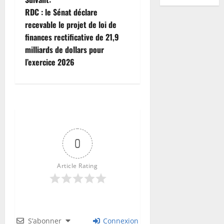
s
Justice
a
:
i
t
’
U
e
o
août
P
RDC : le Sénat déclare
T
a
D
n
a
a
D
s
2026
n
r
s
recevable le projet de loi de
c
o
v
t
u
A
e
s
o
h
c
u
finances rectificative de 21,9
i
i
0
d
-
t
t
c
i
2
u
d
t
milliards de dollars pour
o
i
N
a
a
è
w
e
o
e
n
t
l’exercice 2026
E
n
n
s
Santé
e
i
u
d
a
i
P
n
t
R
R
w
l
F
a
u
o
A
o
e
D
e
e
l
w
n
x
n
D
n
q
C
b
:
e
a
s
m
d
p
c
u
:
o
3
l
r
m
l
i
e
o
e
e
l
:
a
a
b
e
l
s
u
l
l
’
Finances
p
H
l
a
s
i
m
r
e
F
0
’
é
o
a
e
m
c
t
é
a
d
a
i
p
u
u
b
e
a
a
m
c
é
c
n
i
r
t
Article Rating
u
t
m
i
o
c
b
t
f
d
4
s
e
r
f
p
r
i
é
u
u
r
é
u
C
e
i
s
e
r
l
t
r
Société
a
m
i
o
a
n
d
s
e
é
d
R
e
c
i
v
u
u
a
e
,
s
r
e
D
n
t
e
i
r
S’abonner
Connexion
-
u