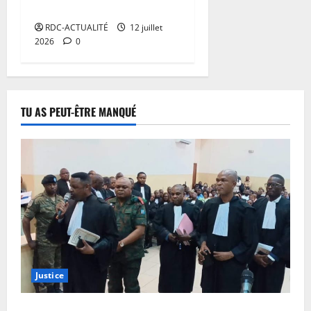
m
l
l
a
l
des sites miniers
n
e
t
i
a
e
n
i
n
m
RDC-ACTUALITÉ
12 juillet
s
7
n
s
c
t
’
b
2026
0
août
7
e
u
g
t
a
e
o
2026
août
p
l
r
i
i
s
e
2026
a
l
a
o
r
0
t
t
r
i
n
n
0
e
p
J
l
t
d
TU AS PEUT-ÊTRE MANQUÉ
s
a
o
a
é
s
c
s
h
7
c
d
p
o
s
août
n
h
e
r
n
2026
u
C
a
l
o
t
c
h
n
a
0
j
r
c
i
t
p
e
e
e
n
e
r
t
l
s
y
u
o
s
e
s
a
s
c
d
s
i
b
e
é
e
c
b
u
q
d
Justice
d
o
l
u
u
u
é
n
e
m
i
r
v