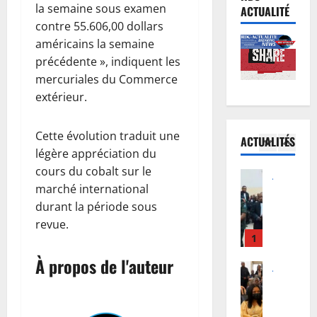
R
e
la semaine sous examen
i
v
ACTUALITÉ
D
n
e
i
contre 55.606,00 dollars
C
o
d
e
américains la semaine
:
r
5
’
p
précédente », indiquent les
K
m
E
o
mercuriales du Commerce
i
Justice
a
b
u
extérieur.
P
n
l
o
r
r
s
i
l
i
o
h
s
a
n
Cette évolution traduit une
ACTUALITÉS
c
a
1
é
s
c
légère appréciation du
è
s
e
’
i
cours du cobalt sur le
s
Justice
a
:
i
t
marché international
P
T
a
D
n
a
r
durant la période sous
s
c
o
v
t
o
h
c
revue.
u
i
i
c
i
2
u
d
t
o
è
w
e
o
e
n
À propos de l'auteur
s
Santé
e
i
u
d
a
R
R
w
l
F
a
u
D
e
e
l
w
n
x
C
b
: