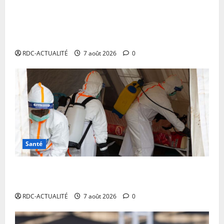
Procès Rebo : poursuivie pour incitation aux
n
a
0
militaires, la défense constante que l’infraction n’est
t
p
pas successible d’être commise par la chanteuse qui
e
r
n’est ni militaire
u
o
s
c
RDC-ACTUALITÉ
7 août 2026
0
e
é
q
d
u
u
i
r
n
e
’
e
7
s
août
Santé
t
2026
n
RDC: l’épidémie d’Ebola s’invite dans les camps de
0
i
déplacés
m
i
RDC-ACTUALITÉ
7 août 2026
0
l
i