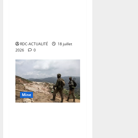
,
p
o
s
n
RDC : le gouvernement
A
e
h
s
l
r
n
u
C
0
-
t
lance la première zone
a
t
e
o
t
c
h
N
a
n
d’exploitation artisanale, un
a
s
j
r
c
i
E
n
t
n
g
cadre légal et sécurisé pour
e
e
e
n
P
n
e
t
é
t
les exploitants miniers
l
s
y
A
o
u
e
n
s
e
s
a
RDC-ACTUALITÉ
18 juillet
D
n
s
q
é
d
s
i
b
2026
0
p
c
e
u
r
e
c
b
u
o
e
q
e
a
d
o
l
u
u
l
u
l
u
é
n
e
m
r
e
i
’
x
v
t
d
a
a
d
n
i
M
e
r
’
p
c
é
’
n
a
l
e
ê
l
c
b
e
f
u
o
Mine
v
t
a
é
u
s
r
r
p
e
r
i
l
t
t
a
i
p
n
RDC : Félix Tshisekedi
e
d
é
d
n
c
c
e
a
c
ordonne le retrait immédiat
e
r
e
i
t
e
m
n
o
n
des militaires et policiers
e
s
m
i
N
e
t
m
t
r
déployés illégalement sur
s
i
o
y
n
s